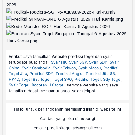
Berikut saya tampilkan Website prediksi togel dan syair
terupdate buat anda :
Syair HK
,
Syair SGP
,
Syair SDY
,
Syair
China
,
Syair Cambodia
,
Syair Taiwan
,
Syair Macau
,
Prediksi
Togel Jitu
,
Prediksi SDY
,
Prediksi Angka
,
Prediksi Jitu 88
,
HK4D
,
Togel 88
,
Togel
,
Togel SPG
,
Prediksi Togel
,
Sdy Togel
,
Syair Togel
,
Bocoran HK togel
. semoga website yang saya
tampilkan dapat membantu anda. salam jekpot
Hallo, untuk berlangganan memasang iklan di website ini
Contact yang bisa di hubungi
email : prediksitogel.ads@gmail.com